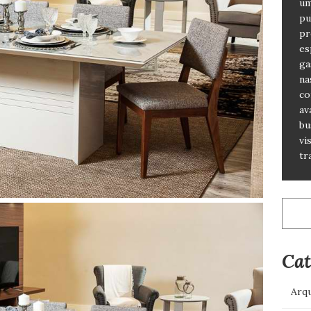
um
pu
pr
es
ga
na
co
av
bu
vi
tr
Pesqu
por:
Cat
Arqu