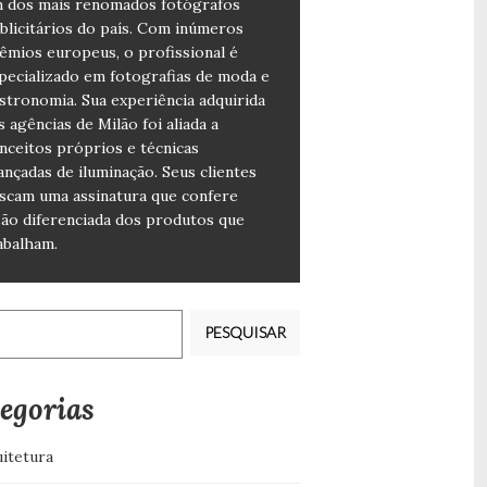
 dos mais renomados fotógrafos
blicitários do país. Com inúmeros
êmios europeus, o profissional é
pecializado em fotografias de moda e
stronomia. Sua experiência adquirida
s agências de Milão foi aliada a
nceitos próprios e técnicas
ançadas de iluminação. Seus clientes
scam uma assinatura que confere
são diferenciada dos produtos que
abalham.
isar
egorias
itetura