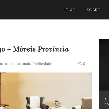
Skip
to
HOME
SOBRE
content
go – Móveis Província
tura
,
institucionais
,
Publicidade
0
O 
20