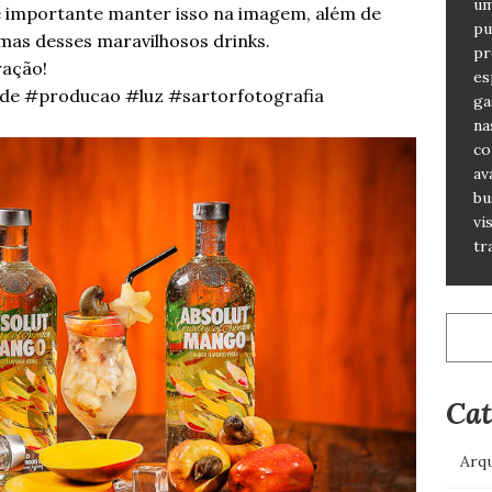
um
 é importante manter isso na imagem, além de
pu
rmas desses maravilhosos drinks.
pr
ração!
es
ade #producao #luz #sartorfotografia
ga
na
co
av
bu
vi
tr
Pesqu
por:
Cat
Arqu