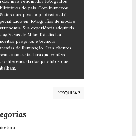
 dos mais renomados fotógrafos
blicitários do país. Com inúmeros
êmios europeus, o profissional é
pecializado em fotografias de moda e
stronomia. Sua experiência adquirida
s agências de Milão foi aliada a
nceitos próprios e técnicas
ançadas de iluminação. Seus clientes
scam uma assinatura que confere
são diferenciada dos produtos que
abalham.
isar
egorias
itetura